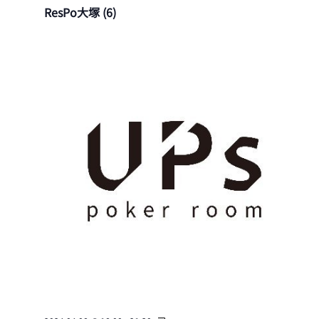
ー
ResPo大塚 (6)
索
ナ
イ
ビ
し
ゲ
ベ
て
ー
ナ
ン
シ
ビ
ト
ョ
ゲ
ン
JOPT
ー
|
シ
ョ
Japan
ン
Open