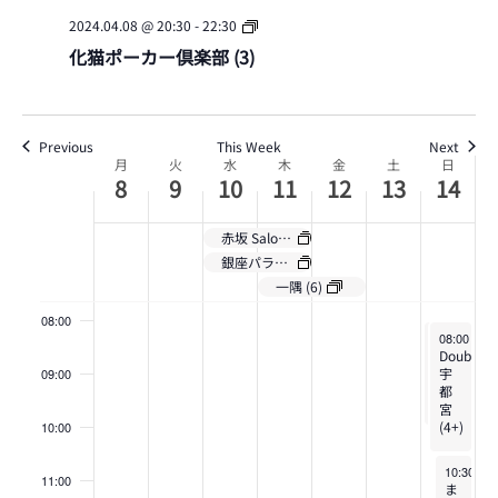
2024.04.08 @ 20:30
-
22:30
4
4
4
4
4
4
4
化猫ポーカー倶楽部 (3)
03:00
月
月
月
月
月
月
月
04:00
8,
9,
10,
11,
12,
13,
14,
Previous
This Week
Next
2024
2024
2024
2024
2024
2024
2024
05:00
月
火
水
木
金
土
日
Week
8
9
10
11
12
13
14
06:00
of
赤坂 Salon de Poker (2)
銀座パラハ倶楽部 (3)
イ
07:00
一隅 (6)
ベ
08:00
April 14, 20
April 14, 2
08:00
08:00
-
-
17:
17
BLOW
DoubleBa
ン
三田
宇
09:00
(3)
都
宮
ト
(4+)
10:00
April 14, 
10:30
-
1
11:00
ま