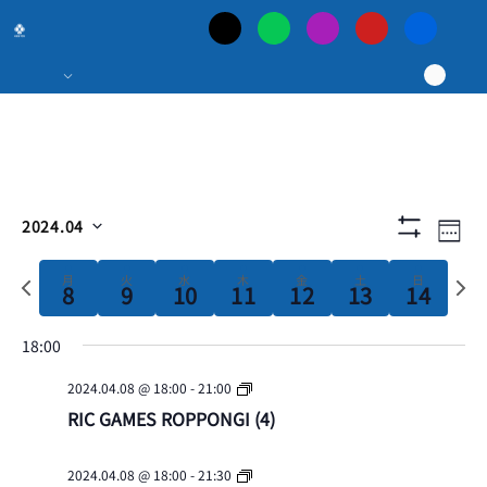
日
本
最
大
イ
イ
検
2024.04
Week
フ
の
Select
索
ベ
ィ
ベ
date.
Previous
Next
月
火
水
木
金
土
ル
日
8
9
10
11
12
13
14
タ
week
week
ン
ポ
を
ン
表
18:00
ト
示
ー
ト
ビ
2024.04.08 @ 18:00
-
21:00
を
RIC GAMES ROPPONGI (4)
カ
ュ
検
ー
2024.04.08 @ 18:00
-
21:30