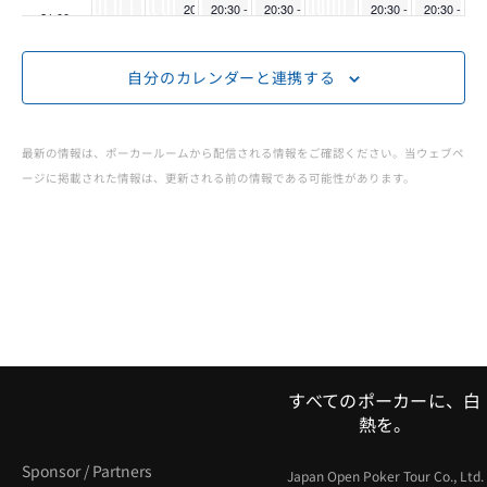
April 8, 2024
April 9, 2024
April 10, 2024
April 11, 2024
April 12, 2024
April 13, 2024
April 13, 2024
April 13, 2024
April 14, 20
April 
April
ド
ド
UTG
20:30
-
22:30
20:30
20:30
-
22:30
-
22:30
20:30
-
22:30
20:30
20:30
20:30
20:30
-
22:30
-
-
-
22:30
22:10
22:10
20:30
20:3
-
20:3
22:
GOLD
side
ル
(20)
ハ
GOLD
越
町
(3)
(2+)
ン
21:00
(6)
化
(6)
化
化猫
化猫
(3)
化
化猫
まめ
まめ
まめ
化
ま
(6+)
(2+)
ド
倶
(6+)
谷
店
(6)
猫
猫
ポー
ポー
猫
ポー
でら
でら
でら
猫
め
(10)
楽
店
(2+)
ポ
ポ
カー
カー
ポ
カー
かじ
かじ
かじ
ポ
で
部
(3+)
22:00
自分のカレンダーと連携する
ー
ー
倶楽
倶楽
ー
倶楽
の (1
の
の
ー
ら
(6)
カ
カ
部
部
カ
部
＋)
(1+)
(1+)
カ
か
ー
ー
(3)
(3)
ー
(3)
ー
じ
23:00
倶
倶
倶
倶
の
楽
楽
楽
楽
(1
:00
最新の情報は、ポーカールームから配信される情報をご確認ください。当ウェブペ
部
部
部
部
＋)
ージに掲載された情報は、更新される前の情報である可能性があります。
(3)
(3)
(3)
(3)
すべてのポーカーに、白
熱を。
Sponsor / Partners
Japan Open Poker Tour Co., Ltd.