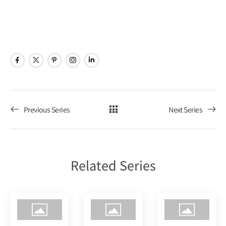
ビ
ョ
Poker
ゲ
ン
Tour
ー
シ
ョ
Previous Series
Next Series
ン
を
Related Series
表
示