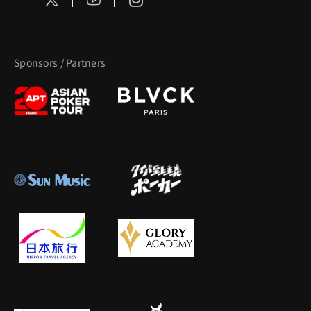
Sponsors / Partners