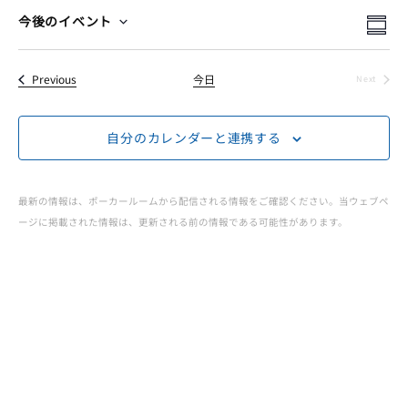
ー
イ
イ
検
今後のイベント
Summ
Select
索
イ
ベ
ベ
date.
イベント
Previous
今日
Next
ン
イベント
ベ
ン
ト
自分のカレンダーと連携する
ト
ン
ビ
を
ュ
ト
最新の情報は、ポーカールームから配信される情報をご確認ください。当ウェブペ
検
ージに掲載された情報は、更新される前の情報である可能性があります。
ー
JOPT
索
ナ
|
ビ
し
ゲ
て
Japan
ー
ナ
Open
シ