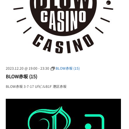
2023.12.20 @ 19:00
-
23:30
BLOW赤坂 (15)
BLOW赤坂 (15)
BLOW赤坂
3-7-17 UfビルB1F 港区赤坂