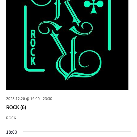
2023.12.20 @ 19:00
-
23:30
ROCK (6)
ROCK
18:00