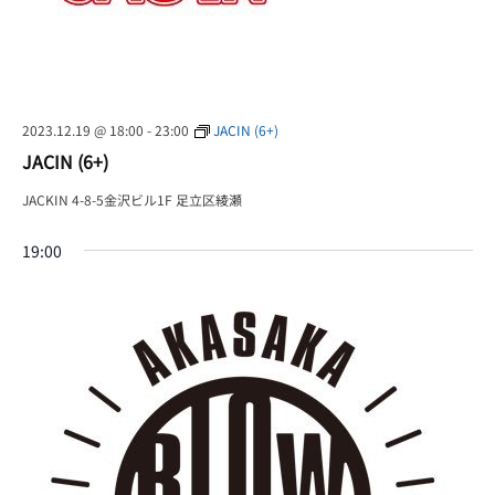
を
Poker
表
Tour
示
2023.12.19 @ 18:00
-
23:00
JACIN (6+)
JACIN (6+)
JACKIN
4-8-5金沢ビル1F 足立区綾瀬
19:00