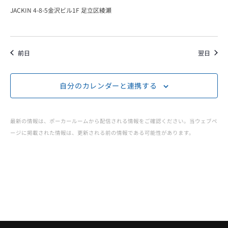
JACKIN
4-8-5金沢ビル1F 足立区綾瀬
前日
翌日
自分のカレンダーと連携する
最新の情報は、ポーカールームから配信される情報をご確認ください。当ウェブペ
ージに掲載された情報は、更新される前の情報である可能性があります。