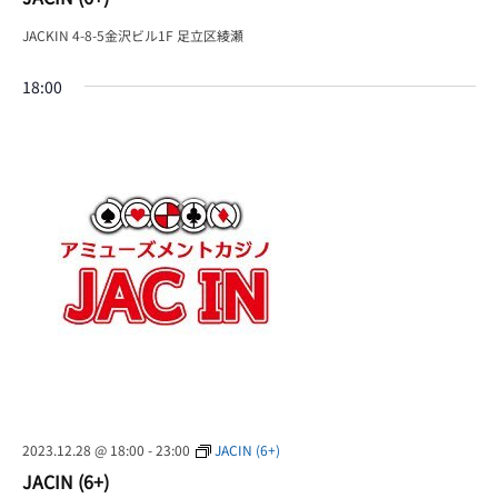
JACKIN
4-8-5金沢ビル1F 足立区綾瀬
18:00
2023.12.28 @ 18:00
-
23:00
JACIN (6+)
JACIN (6+)