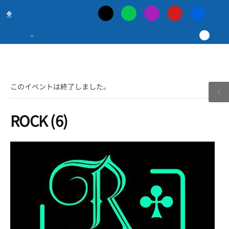
日
本
最
このイベントは終了しました。
大
ROCK (6)
の
ポ
ー
カ