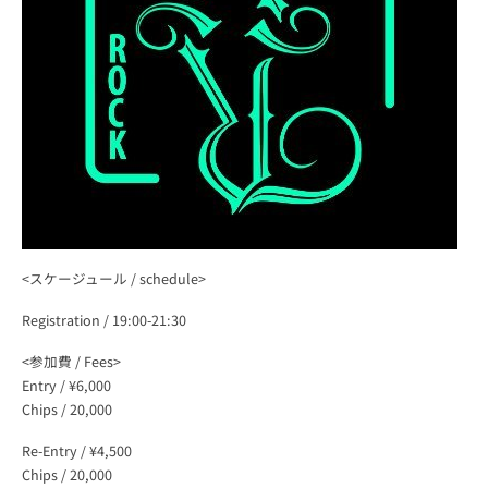
ー
イ
ベ
ン
ト
<スケージュール / schedule>
JOPT
Registration / 19:00-21:30
|
<参加費 / Fees>
Entry / ¥6,000
Japan
Chips / 20,000
Re-Entry / ¥4,500
Open
Chips / 20,000