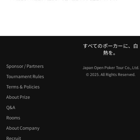
すべてのポーカーに、白
熱を。
Sponsor / Partners
Japan Open Poker Tour Co., Ltd.
© 2025. All Rights Reserved.
Tournament Rules
Terms & Policies
About Prize
Q&A
Rooms
About Company
Recruit