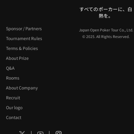
すべてのポーカーに、白
熱を。
Sponsor / Partners
Japan Open Poker Tour Co., Ltd.
© 2025. All Rights Reserved.
Tournament Rules
Terms & Policies
About Prize
Q&A
Rooms
About Company
Recruit
Our logo
Contact