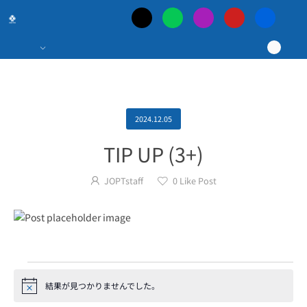
日
本
最
大
2024.12.05
TIP UP (3+)
の
JOPTstaff
0
Like Post
ポ
ー
カ
結果が見つかりませんでした。
Notice