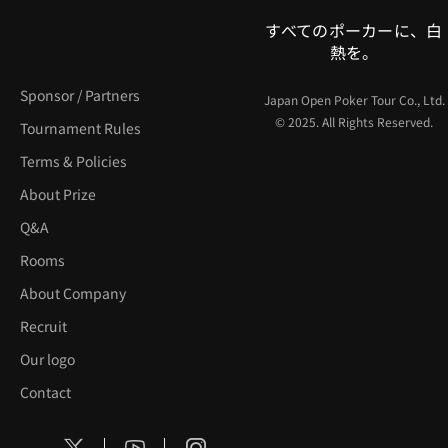
すべてのポーカーに、白
熱を。
Sponsor / Partners
Japan Open Poker Tour Co., Ltd.
© 2025. All Rights Reserved.
Tournament Rules
Terms & Policies
About Prize
Q&A
Rooms
About Company
Recruit
Our logo
Contact