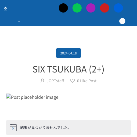
日
本
最
大
2024.04.18
SIX TSUKUBA (2+)
の
JOPTstaff
0
Like Post
ポ
ー
カ
結果が見つかりませんでした。
Notice