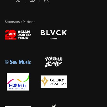
Sponsors / Partners