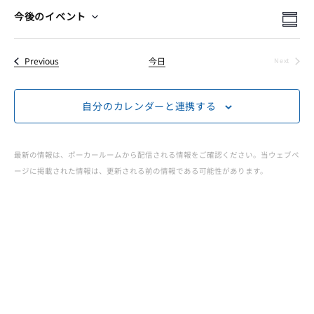
ー
イ
イ
検
今後のイベント
Summ
Select
索
イ
ベ
ベ
date.
イベント
Previous
今日
Next
ン
イベント
ベ
ン
ト
自分のカレンダーと連携する
ト
ン
ビ
を
ュ
ト
最新の情報は、ポーカールームから配信される情報をご確認ください。当ウェブペ
検
ージに掲載された情報は、更新される前の情報である可能性があります。
ー
JOPT
索
ナ
|
ビ
し
ゲ
て
Japan
ー
ナ
Open
シ