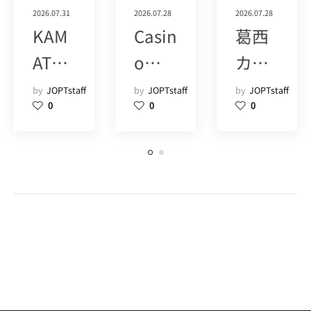
2026.07.31
2026.07.28
2026.07.28
KAM
Casin
葛西
ATAB
o
カジ
ACK
Live
ノバ
by
JOPTstaff
by
JOPTstaff
by
JOPTstaff
0
0
0
DOO
Toky
ー
R (15)
o (15)
H3AL
(9+)