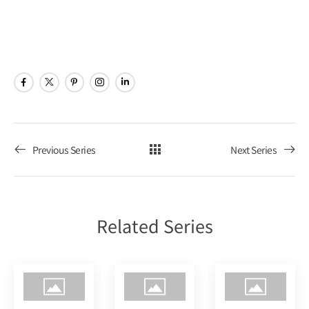
ビ
ョ
Poker
ゲ
ン
Tour
ー
シ
ョ
Previous Series
Next Series
ン
を
Related Series
表
示