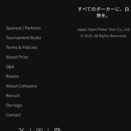
すべてのポーカーに、白
熱を。
Sponsor / Partners
Japan Open Poker Tour Co., Ltd.
© 2025. All Rights Reserved.
Tournament Rules
Terms & Policies
About Prize
Q&A
Rooms
About Company
Recruit
Our logo
Contact