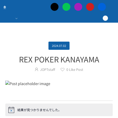
日
本
最
大
2024.07.02
REX POKER KANAYAMA
の
JOPTstaff
0
Like Post
ポ
ー
カ
結果が見つかりませんでした。
Notice