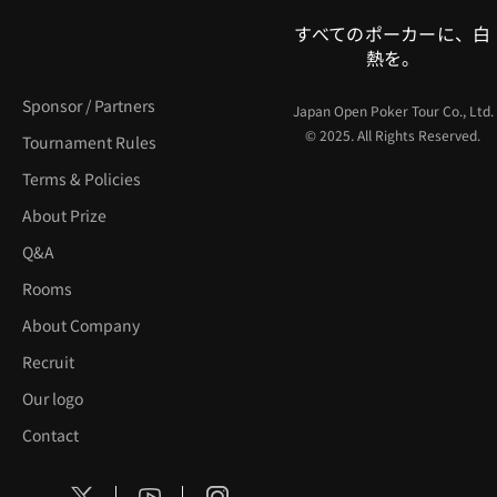
すべてのポーカーに、白
熱を。
Sponsor / Partners
Japan Open Poker Tour Co., Ltd.
© 2025. All Rights Reserved.
Tournament Rules
Terms & Policies
About Prize
Q&A
Rooms
About Company
Recruit
Our logo
Contact