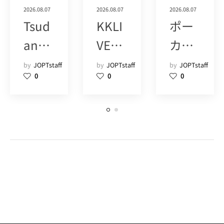
2026.08.07
2026.08.07
2026.08.07
Tsud
KKLI
ポー
anu
VE
カー
ma
POK
ツア
by
JOPTstaff
by
JOPTstaff
by
JOPTstaff
0
0
0
Poke
ER
ーズ
r
SHIN
(1+)
Hous
JUK
e
U
POM
(15)
(9)