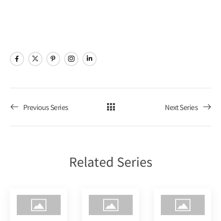
ビ
ョ
Poker
ゲ
ン
Tour
ー
シ
ョ
Previous Series
Next Series
ン
を
Related Series
表
示