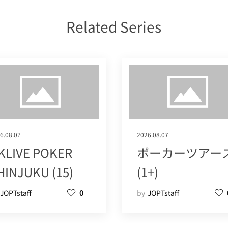
Related Series
6.08.07
2026.08.07
KLIVE POKER
ポーカーツアー
HINJUKU (15)
(1+)
JOPTstaff
0
by
JOPTstaff