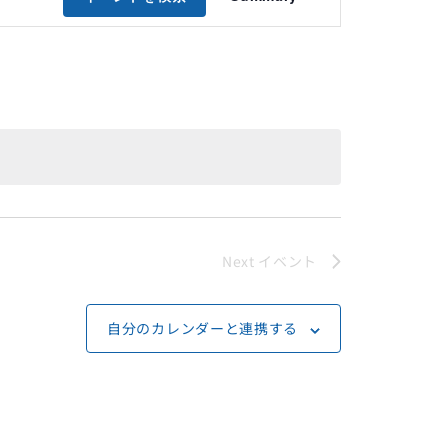
ー
ベ
イ
ン
ト
ベ
ビ
ン
ュ
ー
ト
ナ
Next
イベント
JOPT
ビ
ゲ
|
自分のカレンダーと連携する
ー
Japan
シ
Open
ョ