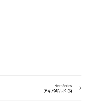
ン
Poker
Tour
Next Series
アキバギルド (6)