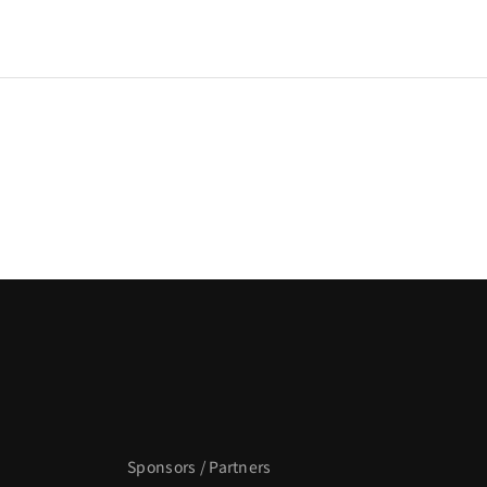
Sponsors / Partners