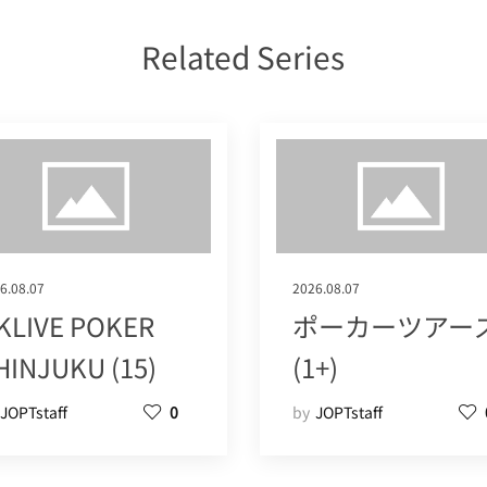
Related Series
6.08.07
2026.08.07
KLIVE POKER
ポーカーツアー
HINJUKU (15)
(1+)
JOPTstaff
0
by
JOPTstaff