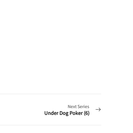
ン
Poker
Tour
Next Series
Under Dog Poker (6)