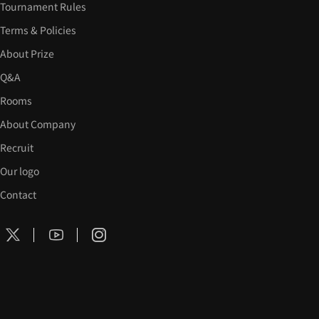
Tournament Rules
Terms & Policies
About Prize
Q&A
Rooms
About Company
Recruit
Our logo
Contact