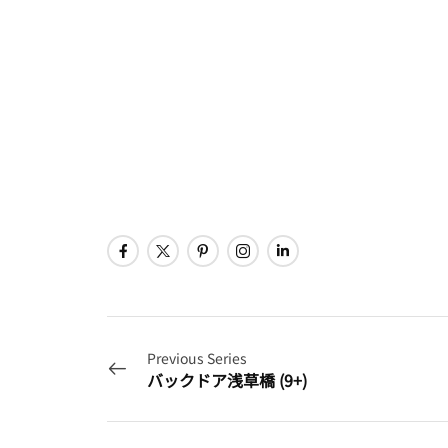
ゲ
ド
で
ー
イ
ベ
シ
ン
ト
ョ
を
ン
検
索
を
し
ま
表
す。
示
Previous Series
バックドア浅草橋 (9+)