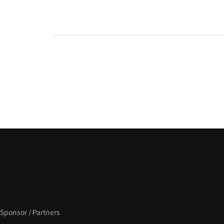
Sponsor / Partners