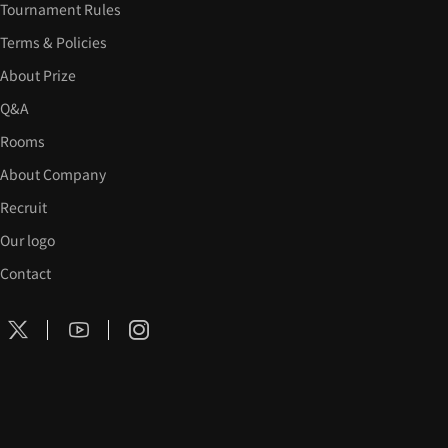
Tournament Rules
Terms & Policies
About Prize
Q&A
Rooms
About Company
Recruit
Our logo
Contact