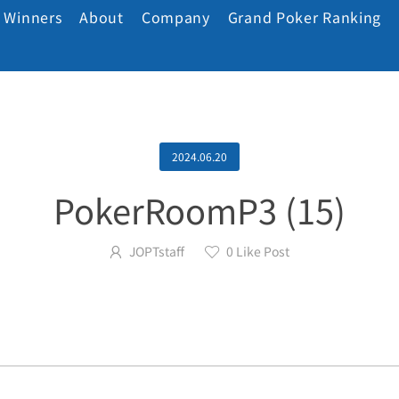
Winners
About
Company
Grand Poker Ranking
2024.06.20
PokerRoomP3 (15)
JOPTstaff
0
Like Post