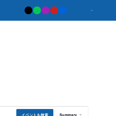
日
本
最
大
の
ポ
ー
カ
イ
イベントを検索
Summary