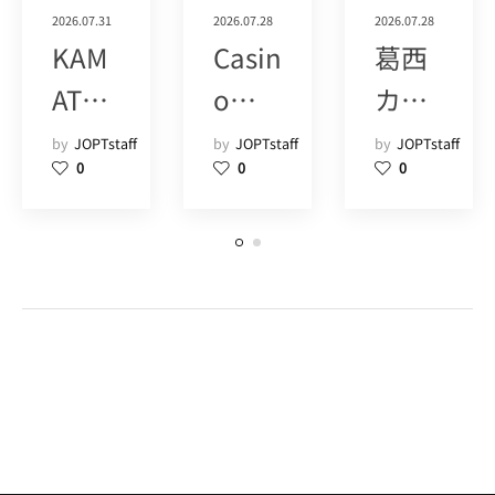
2026.07.31
2026.07.28
2026.07.28
KAM
Casin
葛西
ATAB
o
カジ
ACK
Live
ノバ
by
JOPTstaff
by
JOPTstaff
by
JOPTstaff
0
0
0
DOO
Toky
ー
R (15)
o (15)
H3AL
(9+)