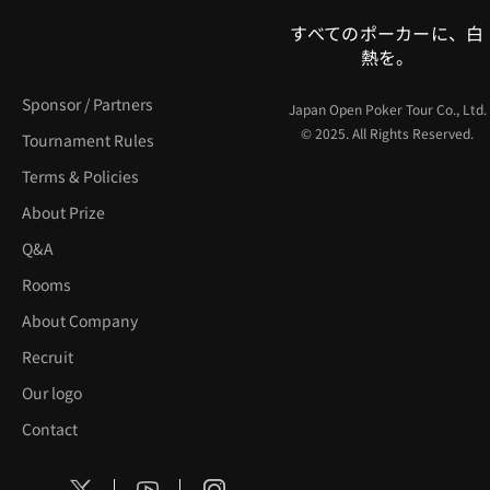
すべてのポーカーに、白
熱を。
Sponsor / Partners
Japan Open Poker Tour Co., Ltd.
© 2025. All Rights Reserved.
Tournament Rules
Terms & Policies
About Prize
Q&A
Rooms
About Company
Recruit
Our logo
Contact