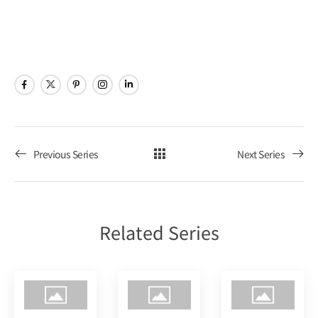
ビ
ョ
Poker
ゲ
ン
Tour
ー
シ
ョ
Previous Series
Next Series
ン
を
Related Series
表
示