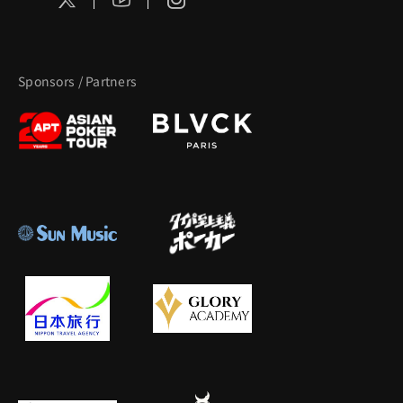
Sponsors / Partners