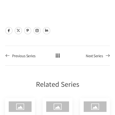
ビ
ョ
Poker
ゲ
ン
Tour
ー
シ
ョ
Previous Series
Next Series
ン
を
Related Series
表
示