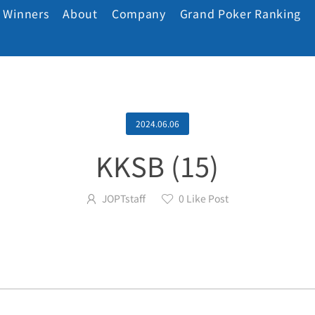
Winners
About
Company
Grand Poker Ranking
2024.06.06
KKSB (15)
JOPTstaff
0
Like Post