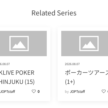
Related Series
6.08.07
2026.08.07
KLIVE POKER
ポーカーツアー
HINJUKU (15)
(1+)
JOPTstaff
0
by
JOPTstaff