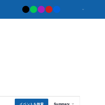
日
本
最
大
の
ポ
ー
カ
イ
イベントを検索
Summary