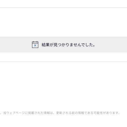
結果が見つかりませんでした。
Notice
。当ウェブページに掲載された情報は、更新される前の情報である可能性があります。