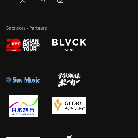
Sponsors / Partners