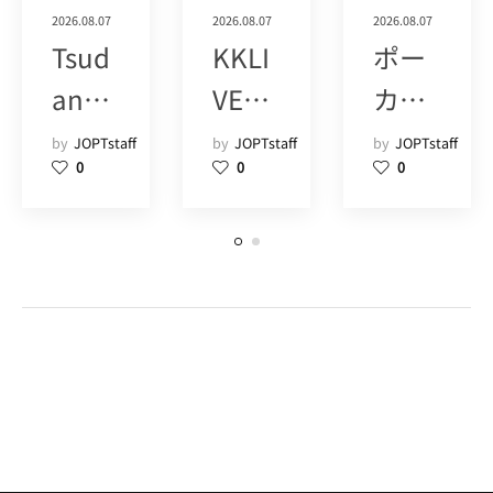
2026.08.07
2026.08.07
2026.08.07
Tsud
KKLI
ポー
anu
VE
カー
ma
POK
ツア
by
JOPTstaff
by
JOPTstaff
by
JOPTstaff
0
0
0
Poke
ER
ーズ
r
SHIN
(1+)
Hous
JUK
e
U
POM
(15)
(9)