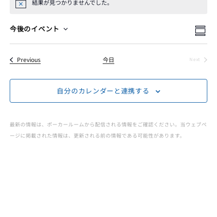
ー
結果が見つかりませんでした。
Notice
イ
イ
イ
検
今後のイベント
Summ
Select
索
ベ
ベ
ベ
date.
イベント
Previous
今日
Next
ン
イベント
ン
ン
ト
自分のカレンダーと連携する
ト
ビ
ト
を
ュ
最新の情報は、ポーカールームから配信される情報をご確認ください。当ウェブペ
JOPT
検
ージに掲載された情報は、更新される前の情報である可能性があります。
ー
|
索
ナ
ビ
し
Japan
ゲ
て
Open
ー