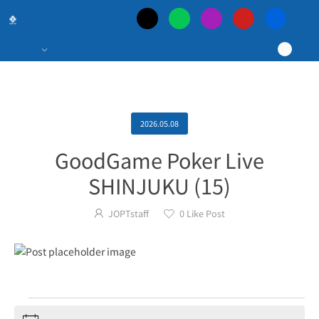
日
本
最
大
2026.05.08
GoodGame Poker Live
の
SHINJUKU (15)
ポ
JOPTstaff
0
Like Post
ー
カ