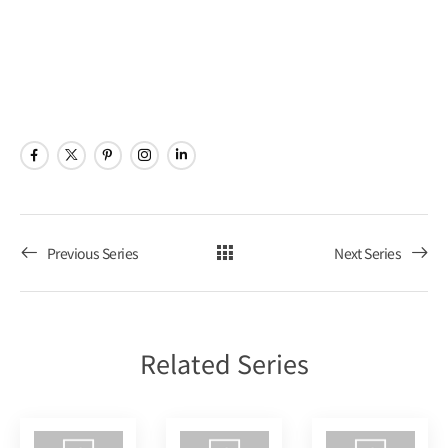
ナ
シ
Poker
ビ
ョ
Tour
ゲ
ン
ー
シ
ョ
Previous Series
Next Series
ン
を
Related Series
表
示