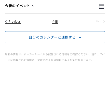
ー
イ
イ
検
今後のイベント
Summ
Select
索
イ
ベ
ベ
date.
イベント
Previous
今日
Next
ン
イベント
ベ
ン
ト
自分のカレンダーと連携する
ト
ン
ビ
を
ュ
ト
最新の情報は、ポーカールームから配信される情報をご確認ください。当ウェブペ
検
ージに掲載された情報は、更新される前の情報である可能性があります。
ー
JOPT
索
ナ
|
ビ
し
ゲ
て
Japan
ー
ナ
Open
シ