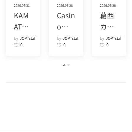
2026.07.31
2026.07.28
2026.07.28
KAM
Casin
葛西
ATAB
o
カジ
ACK
Live
ノバ
by
JOPTstaff
by
JOPTstaff
by
JOPTstaff
0
0
0
DOO
Toky
ー
R (15)
o (15)
H3AL
(9+)