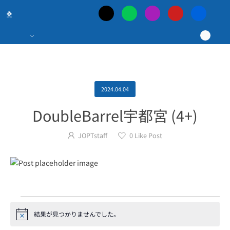
日
本
最
大
2024.04.04
DoubleBarrel宇都宮 (4+)
の
JOPTstaff
0
Like Post
ポ
ー
カ
結果が見つかりませんでした。
Notice