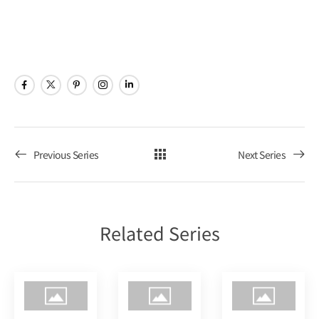
ビ
ョ
Poker
ゲ
ン
Tour
ー
シ
ョ
Previous Series
Next Series
ン
を
Related Series
表
示