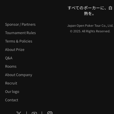
すべてのポーカーに、白
熱を。
Sponsor / Partners
Japan Open Poker Tour Co., Ltd.
© 2025. All Rights Reserved.
Tournament Rules
Terms & Policies
About Prize
Q&A
Rooms
About Company
Recruit
Our logo
Contact