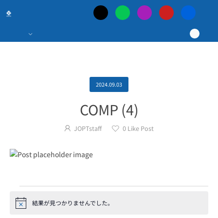
日
本
最
大
2024.09.03
COMP (4)
の
JOPTstaff
0
Like Post
ポ
ー
カ
結果が見つかりませんでした。
Notice