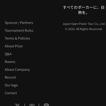
すべてのポーカーに、白
熱を。
Sponsor / Partners
Japan Open Poker Tour Co., Ltd.
© 2025. All Rights Reserved.
Tournament Rules
Terms & Policies
About Prize
Q&A
Rooms
About Company
Recruit
Our logo
Contact