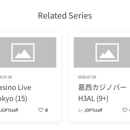
Related Series
6.07.28
2026.07.28
asino Live
葛西カジノバー
okyo (15)
H3AL (9+)
JOPTstaff
0
by
JOPTstaff