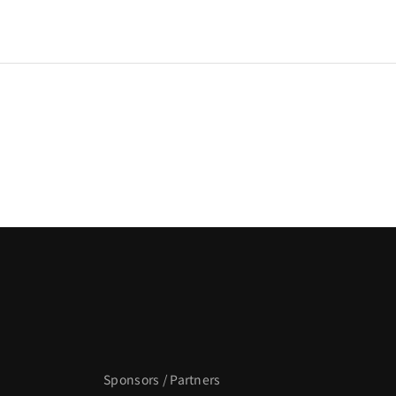
Sponsors / Partners