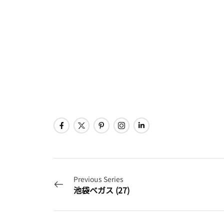
ゲ
ド
で
ー
イ
ベ
シ
ン
ト
ョ
を
ン
検
索
を
し
ま
表
す。
示
Previous Series
池袋ベガス (27)