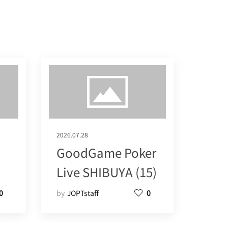
2026.07.28
GoodGame Poker
Live SHIBUYA (15)
0
by
JOPTstaff
0