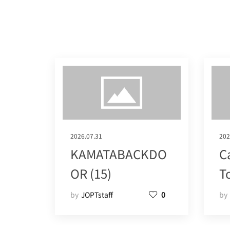
2026.07.31
202
KAMATABACKDO
C
OR (15)
T
by
JOPTstaff
0
by