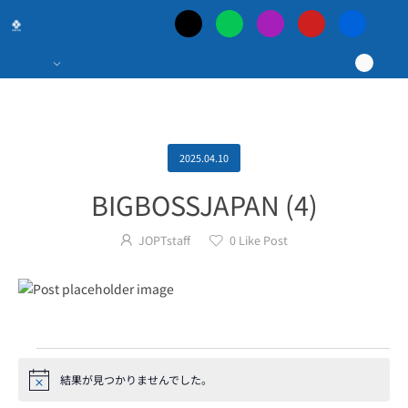
日
本
最
大
2025.04.10
BIGBOSSJAPAN (4)
の
JOPTstaff
0
Like Post
ポ
ー
カ
結果が見つかりませんでした。
Notice