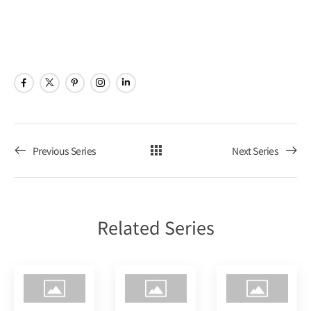
ビ
ョ
Poker
ゲ
ン
Tour
ー
シ
ョ
Previous Series
Next Series
ン
を
Related Series
表
示