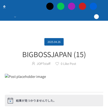
日
本
最
大
2025.04.26
BIGBOSSJAPAN (15)
の
JOPTstaff
0
Like Post
ポ
ー
カ
結果が見つかりませんでした。
Notice