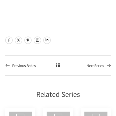
ナ
シ
Poker
ビ
ョ
Tour
ゲ
ン
ー
シ
ョ
Previous Series
Next Series
ン
を
Related Series
表
示