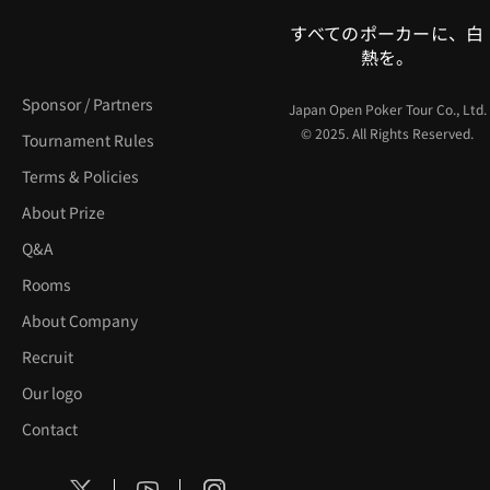
すべてのポーカーに、白
熱を。
Sponsor / Partners
Japan Open Poker Tour Co., Ltd.
© 2025. All Rights Reserved.
Tournament Rules
Terms & Policies
About Prize
Q&A
Rooms
About Company
Recruit
Our logo
Contact