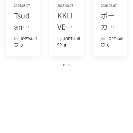
2026.08.07
2026.08.07
2026.08.07
Tsud
KKLI
ポー
anu
VE
カー
ma
POK
ツア
by
JOPTstaff
by
JOPTstaff
by
JOPTstaff
0
0
0
Poke
ER
ーズ
r
SHIN
(1+)
Hous
JUK
e
U
POM
(15)
(9)