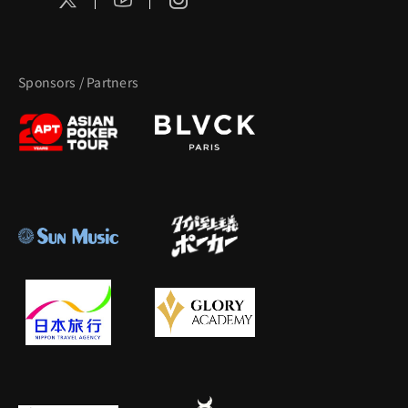
Sponsors / Partners