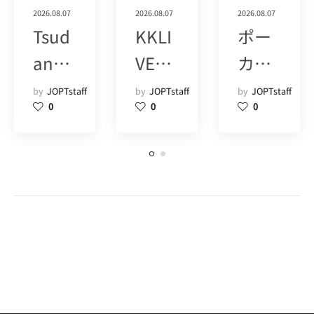
2026.08.07
2026.08.07
2026.08.07
Tsud
KKLI
ポー
anu
VE
カー
ma
POK
ツア
by
JOPTstaff
by
JOPTstaff
by
JOPTstaff
0
0
0
Poke
ER
ーズ
r
SHIN
(1+)
Hous
JUK
e
U
POM
(15)
(9)