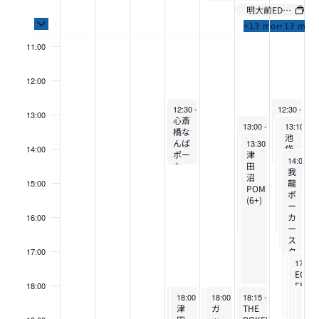
イ
ー
明大前EDGE (6)
10:00
索
ナ
Toggle multiday イベント
+13 more
+13 mor
ベ
イ
ビ
し
11:00
ン
ゲ
ベ
て
12:00
ト
ー
May 8, 2025
May 11, 20
ナ
12:30
-
14:45
12:30
-
14:
ン
13:00
心斎
心斎
シ
May 10, 2025
May 11, 2
May 11, 
13:00
-
16:30
13:00
13:10
-
-
16
1
橋な
橋な
新宿
EGP
池
ビ
May 10, 2025
んば
んば
13:30
-
18:00
ネオ
EBISU
袋
14:00
ト
ョ
ポー
津
ポー
May 11, 
パラ
(18)
リ
14:00
-
1
カー
田
カー
ゲ
ハ
レ
我
ン
倶楽
沼
倶楽
(2+)
イ
龍
15:00
JOPT
部
POM
部
ズ
ポ
(3+)
(6+)
(3+)
ー
(8)
ー
カ
16:00
|
ー
シ
ス
タ
17:00
May 11,
May 11
ジ
16:59
17:00
-
ョ
Japan
ア
BIGBO
EGP
ム。
(9)
EBIS
18:00
May 8, 2025
May 8, 2025
May 9, 2025
May 9, 2025
May 10, 2025
May 1
May 
ン
(6)
(18)
18:00
18:00
-
-
21:30
20:40
18:00
18:00
-
-
22:00
21:10
18:15
-
21:00
18:0
18:0
Open
ENPOKER
津
BLUFESTA
ガ
THE
BLUF
ガ