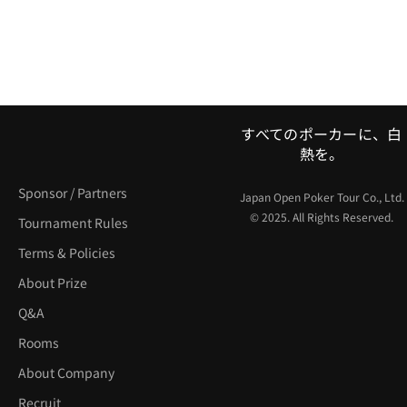
すべてのポーカーに、白
熱を。
Sponsor / Partners
Japan Open Poker Tour Co., Ltd.
© 2025. All Rights Reserved.
Tournament Rules
Terms & Policies
About Prize
Q&A
Rooms
About Company
Recruit