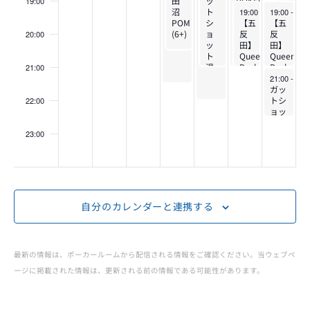
町田
田
本八
ッ
POKER
本
ッ
19:00
を
May 10, 2025
May 11, 20
(6)
沼
幡
ト
神戸
八
ト
19:00
-
21:00
19:00
-
21:
Poker
POM
(2+)
シ
店
【五
【五
幡
シ
(6+)
ョ
(3+)
反
反
(2+)
ョ
20:00
表
ッ
田】
田】
ッ
ト
Queen
Queen
ト
Tour
湯
Pocket
Pocket
湯
21:00
示
May 11, 20
島
(9)
(9)
島
21:00
-
22:
本
ガッ
本
店
トシ
店
22:00
(4)
ョッ
(4)
ト湯
島本
23:00
店
:00
(2)
自分のカレンダーと連携する
最新の情報は、ポーカールームから配信される情報をご確認ください。当ウェブペ
ージに掲載された情報は、更新される前の情報である可能性があります。