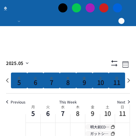
月
火
水
木
金
土
日
:00
日
events
events
events
曜
曜
曜
曜
曜
曜
曜
01:00
on
on
on
this
this
this
本
日,
日,
日,
日,
日,
日,
日,
02:00
day.
day.
day.
5
5
5
5
5
5
5
最
03:00
月
月
月
月
月
月
月
大
04:00
5,
6,
7,
8,
9,
10,
11,
イ
イ
検
2025.05
Week
2025
2025
2025
2025
2025
2025
2025
05:00
フ
の
Select
索
ベ
ィ
ベ
date.
Previous
Next
月
火
水
木
金
土
ル
日
5
6
7
8
9
10
11
06:00
タ
week
week
ン
ポ
を
ン
表
ト
07:00
示
ー
Previous
This Week
ト
Next
月
火
水
木
金
土
日
Week
ビ
5
6
7
8
9
10
11
08:00
を
カ
ュ
of
09:00
明大前EDGE (6)
検
ー
ガットショット湯島 (6)