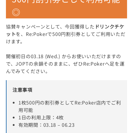
◎
協賛キャンペーンとして、今回獲得した
ドリンクチケ
ット
を、Re:Pokerで500円割引券としてご利用いただ
けます。
開催初日の03.18 (Wed.) からお使いいただけますの
で、JOPTの余韻そのままに、ぜひRe:Pokerへ足を運
んでみてください。
注意事項
1枚500円の割引券としてRe:Poker店内でご利
用可能
1日の利用上限：4枚
有効期間：03.18 – 06.23