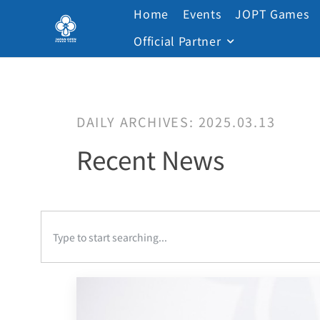
Home
Events
JOPT Games
Official Partner
DAILY ARCHIVES: 2025.03.13
Recent News