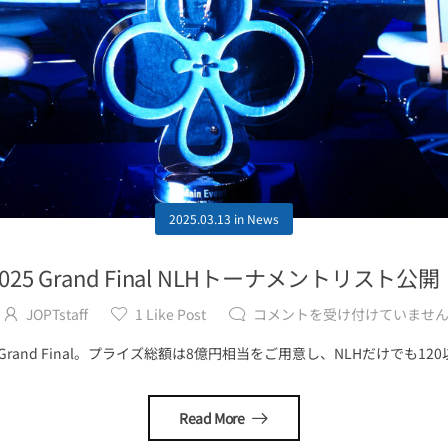
2025.03.13
in
News
2025 Grand Final NLHトーナメントリスト公開
JOPTstaff
1
Like Post
コメントを受け付けていませ
5 Grand Final。プライズ総額は8億円相当をご用意し、NLHだけで
Read More