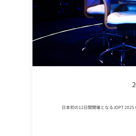
日本初の12日間開催となるJOPT 202