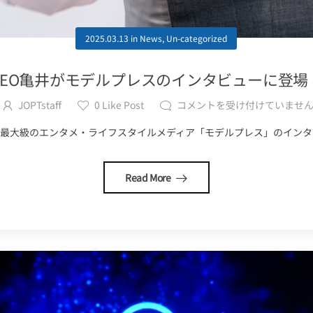
2025.03.13
in
News
,
Un-categorized
CEO亀井がモデルプレスのインタビューに登場
JOPTstaff
0
Like Post
コメントを受け付けていませ
が、国内最大級のエンタメ・ライフスタイルメディア「モデルプレス」のイ
Read More