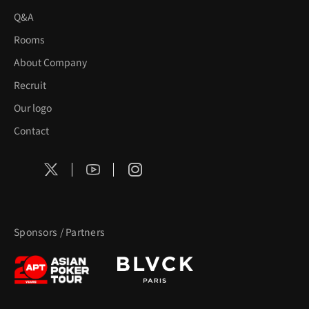
Q&A
Rooms
About Company
Recruit
Our logo
Contact
Sponsors / Partners