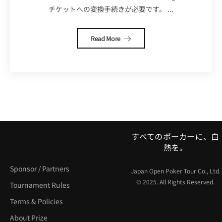
チケットへの変換手続きが必要です。 ...
Poker
Read More
Tour
すべてのポーカーに、白
熱を。
Sponsor / Partners
Japan Open Poker Tour Co., Ltd.
© 2025. All Rights Reserved.
Tournament Rules
Terms & Policies
About Prize