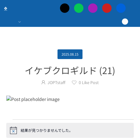
日
本
最
大
2025.08.15
イケブクロギルド (21)
の
JOPTstaff
0
Like Post
ポ
ー
カ
結果が見つかりませんでした。
Notice