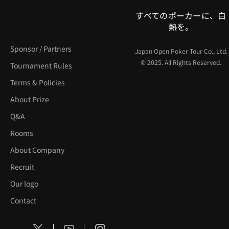
すべてのポーカーに、白
熱を。
Sponsor / Partners
Japan Open Poker Tour Co., Ltd.
© 2025. All Rights Reserved.
Tournament Rules
Terms & Policies
About Prize
Q&A
Rooms
About Company
Recruit
Our logo
Contact