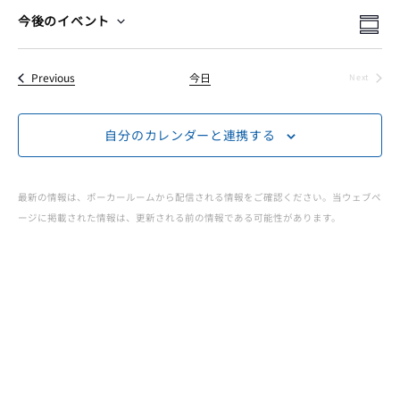
ー
イ
イ
検
今後のイベント
Summ
Select
索
イ
ベ
ベ
date.
イベント
Previous
今日
Next
ン
イベント
ベ
ン
ト
自分のカレンダーと連携する
ト
ン
ビ
を
ュ
ト
最新の情報は、ポーカールームから配信される情報をご確認ください。当ウェブペ
検
ージに掲載された情報は、更新される前の情報である可能性があります。
ー
JOPT
索
ナ
|
ビ
し
ゲ
て
Japan
ー
ナ
Open
シ