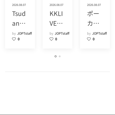
2026.08.07
2026.08.07
2026.08.07
Tsud
KKLI
ポー
anu
VE
カー
ma
POK
ツア
by
JOPTstaff
by
JOPTstaff
by
JOPTstaff
0
0
0
Poke
ER
ーズ
r
SHIN
(1+)
Hous
JUK
e
U
POM
(15)
(9)