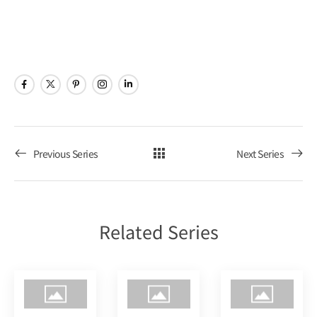
ビ
ョ
Poker
ゲ
ン
Tour
ー
シ
ョ
Previous Series
Next Series
ン
を
Related Series
表
示