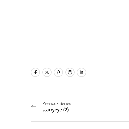
ゲ
ド
で
ー
イ
ベ
シ
ン
ト
ョ
を
ン
検
索
を
し
ま
表
す。
示
Previous Series
starryeye (2)