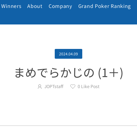
Winners
About
Company
Grand Poker Ranking
2024.04.09
まめでらかじの (1＋)
JOPTstaff
0
Like Post