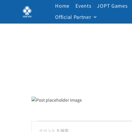
Home
Events
JOPT Games
Official Partner
イ
キ