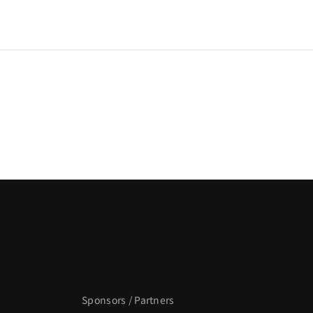
Sponsors / Partners