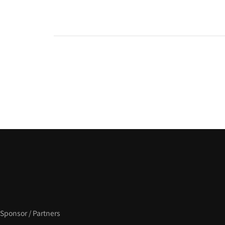
Sponsor / Partners