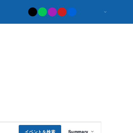
日
本
最
大
の
ポ
ー
カ
イ
イベントを検索
Summary