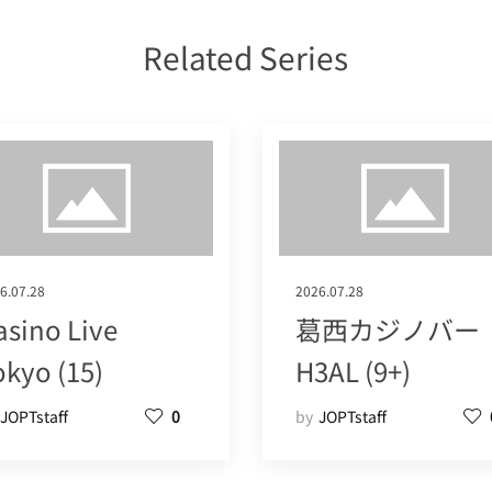
Related Series
6.07.28
2026.07.28
asino Live
葛西カジノバー
okyo (15)
H3AL (9+)
JOPTstaff
0
by
JOPTstaff