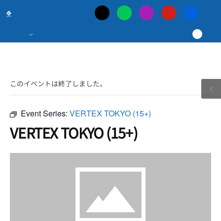
日
本
最
このイベントは終了しました。
大
の
Event Series:
VERTEX TOKYO (15+)
VERTEX TOKYO (15+)
ポ
ー
カ