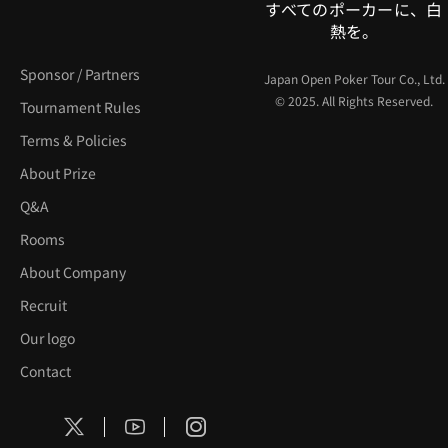
すべてのポーカーに、白
熱を。
Sponsor / Partners
Japan Open Poker Tour Co., Ltd.
© 2025. All Rights Reserved.
Tournament Rules
Terms & Policies
About Prize
Q&A
Rooms
About Company
Recruit
Our logo
Contact