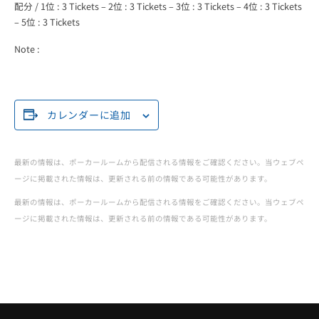
配分 / 1位 : 3 Tickets – 2位 : 3 Tickets – 3位 : 3 Tickets – 4位 : 3 Tickets
– 5位 : 3 Tickets
Poker
Note :
Tour
カレンダーに追加
最新の情報は、ポーカールームから配信される情報をご確認ください。当ウェブペ
ージに掲載された情報は、更新される前の情報である可能性があります。
最新の情報は、ポーカールームから配信される情報をご確認ください。当ウェブペ
ージに掲載された情報は、更新される前の情報である可能性があります。