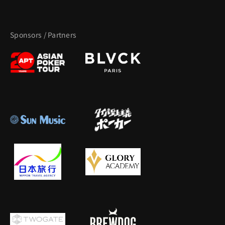
Sponsors / Partners