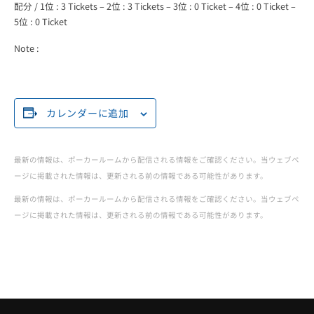
配分 / 1位 : 3 Tickets – 2位 : 3 Tickets – 3位 : 0 Ticket – 4位 : 0 Ticket –
5位 : 0 Ticket
Poker
Note :
Tour
カレンダーに追加
最新の情報は、ポーカールームから配信される情報をご確認ください。当ウェブペ
ージに掲載された情報は、更新される前の情報である可能性があります。
最新の情報は、ポーカールームから配信される情報をご確認ください。当ウェブペ
ージに掲載された情報は、更新される前の情報である可能性があります。