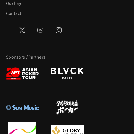
Our logo
Contact
Sponsors / Partners