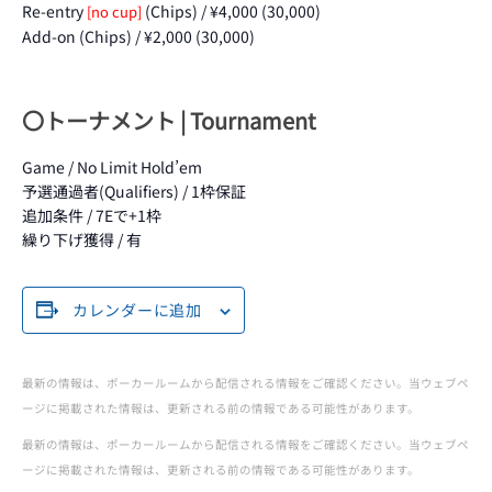
Re-entry
(Chips) / ¥4,000 (30,000)
[no cup]
Add-on (Chips) / ¥2,000 (30,000)
Poker
Tour
〇トーナメント | Tournament
Game / No Limit Hold’em
予選通過者(Qualifiers) / 1枠保証
追加条件 / 7Eで+1枠
繰り下げ獲得 / 有
カレンダーに追加
最新の情報は、ポーカールームから配信される情報をご確認ください。当ウェブペ
ージに掲載された情報は、更新される前の情報である可能性があります。
最新の情報は、ポーカールームから配信される情報をご確認ください。当ウェブペ
ージに掲載された情報は、更新される前の情報である可能性があります。