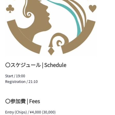
ー
イ
ベ
ン
ト
〇スケジュール | Schedule
JOPT
Start / 19:00
Registration / 21:10
|
Japan
〇参加費 | Fees
Open
Entry (Chips) / ¥4,000 (30,000)