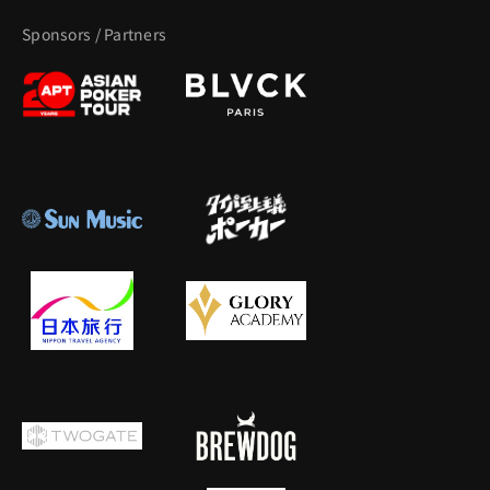
Sponsors / Partners