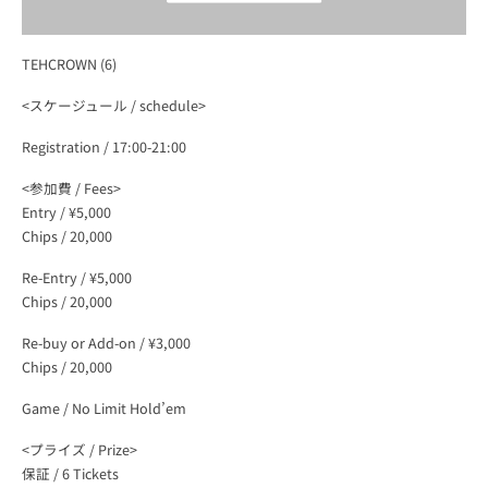
ー
イ
TEHCROWN (6)
<スケージュール / schedule>
ベ
Registration / 17:00-21:00
ン
<参加費 / Fees>
Entry / ¥5,000
ト
Chips / 20,000
Re-Entry / ¥5,000
JOPT
Chips / 20,000
Re-buy or Add-on / ¥3,000
|
Chips / 20,000
Japan
Game / No Limit Hold’em
<プライズ / Prize>
Open
保証 / 6 Tickets