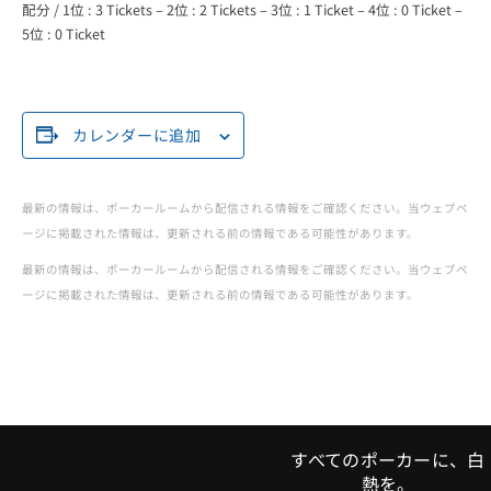
配分 / 1位 : 3 Tickets – 2位 : 2 Tickets – 3位 : 1 Ticket – 4位 : 0 Ticket –
5位 : 0 Ticket
Poker
Tour
カレンダーに追加
最新の情報は、ポーカールームから配信される情報をご確認ください。当ウェブペ
ージに掲載された情報は、更新される前の情報である可能性があります。
最新の情報は、ポーカールームから配信される情報をご確認ください。当ウェブペ
ージに掲載された情報は、更新される前の情報である可能性があります。
すべてのポーカーに、白
熱を。