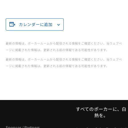
Poker
カレンダーに追加
Tour
最新の情報は、ポーカールームから配信される情報をご確認ください。当ウェブペ
ージに掲載された情報は、更新される前の情報である可能性があります。
最新の情報は、ポーカールームから配信される情報をご確認ください。当ウェブペ
ージに掲載された情報は、更新される前の情報である可能性があります。
すべてのポーカーに、白
熱を。
Sponsor / Partners