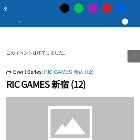
日
本
最
このイベントは終了しました。
大
の
Event Series:
RIC GAMES 新宿 (12)
RIC GAMES 新宿 (12)
ポ
ー
カ