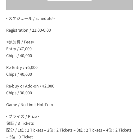
ー
イ
<スケジュール / schedule>
Registration / 21:00-0:00
ベ
<参加費 / Fees>
Entry / ¥7,000
ン
Chips / 40,000
ト
Re-Entry / ¥5,000
Chips / 40,000
JOPT
Re-buy or Add-on / ¥2,000
Chips / 30,000
|
Game / No Limit Hold’em
Japan
<プライズ / Prize>
保証 / 8 Tickets
配分 / 1位 : 2 Tickets – 2位 : 2 Tickets – 3位 : 2 Tickets – 4位 : 2 Tickets
Open
– 5位 : 0 Ticket