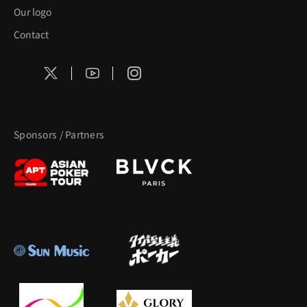
Our logo
Contact
Sponsors / Partners