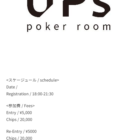
ー
イ
ベ
ン
ト
<スケージュール / schedule>
JOPT
Date /
Registration / 18:00-21:30
|
<参加費 / Fees>
Entry / ¥5,000
Japan
Chips / 20,000
Re-Entry / ¥5000
Open
Chips / 20,000