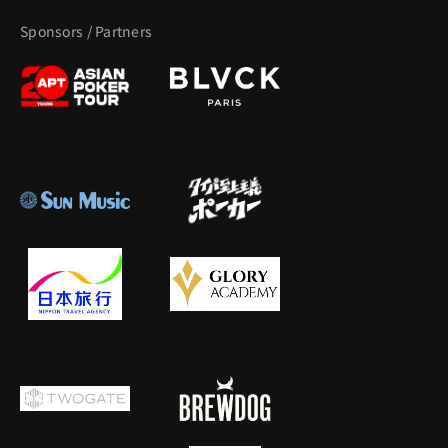
Sponsors / Partners