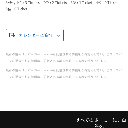
配分 / 1位 : 3 Tickets – 2位 : 2 Tickets – 3位 : 1 Ticket – 4位 : 0 Ticket –
5位 : 0 Ticket
Poker
Tour
カレンダーに追加
最新の情報は、ポーカールームから配信される情報をご確認ください。当ウェブペ
ージに掲載された情報は、更新される前の情報である可能性があります。
最新の情報は、ポーカールームから配信される情報をご確認ください。当ウェブペ
ージに掲載された情報は、更新される前の情報である可能性があります。
すべてのポーカーに、白
熱を。