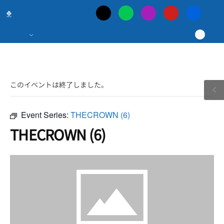
日
本
最
このイベントは終了しました。
大
の
Event Series:
THECROWN (6)
THECROWN (6)
ポ
ー
カ