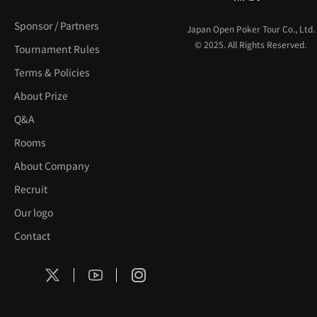
Sponsor / Partners
Japan Open Poker Tour Co., Ltd.
© 2025. All Rights Reserved.
Tournament Rules
Terms & Policies
About Prize
Q&A
Rooms
About Company
Recruit
Our logo
Contact