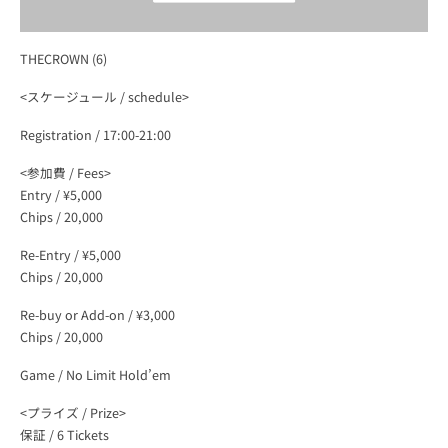
ー
イ
THECROWN (6)
<スケージュール / schedule>
ベ
Registration / 17:00-21:00
ン
<参加費 / Fees>
Entry / ¥5,000
ト
Chips / 20,000
Re-Entry / ¥5,000
JOPT
Chips / 20,000
Re-buy or Add-on / ¥3,000
|
Chips / 20,000
Japan
Game / No Limit Hold’em
<プライズ / Prize>
Open
保証 / 6 Tickets