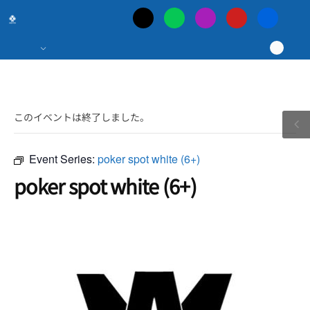
日
本
最
このイベントは終了しました。
大
の
Event Series:
poker spot white (6+)
poker spot white (6+)
ポ
ー
カ