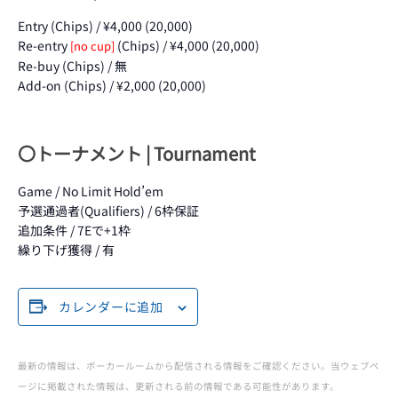
Entry (Chips) / ¥4,000 (20,000)
Poker
Re-entry
(Chips) / ¥4,000 (20,000)
[no cup]
Re-buy (Chips) / 無
Tour
Add-on (Chips) / ¥2,000 (20,000)
〇トーナメント | Tournament
Game / No Limit Hold’em
予選通過者(Qualifiers) / 6枠保証
追加条件 / 7Eで+1枠
繰り下げ獲得 / 有
カレンダーに追加
最新の情報は、ポーカールームから配信される情報をご確認ください。当ウェブペ
ージに掲載された情報は、更新される前の情報である可能性があります。