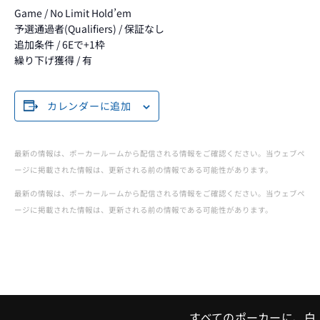
Game / No Limit Hold’em
Poker
予選通過者(Qualifiers) / 保証なし
追加条件 / 6Eで+1枠
繰り下げ獲得 / 有
Tour
カレンダーに追加
最新の情報は、ポーカールームから配信される情報をご確認ください。当ウェブペ
ージに掲載された情報は、更新される前の情報である可能性があります。
最新の情報は、ポーカールームから配信される情報をご確認ください。当ウェブペ
ージに掲載された情報は、更新される前の情報である可能性があります。
すべてのポーカーに、白