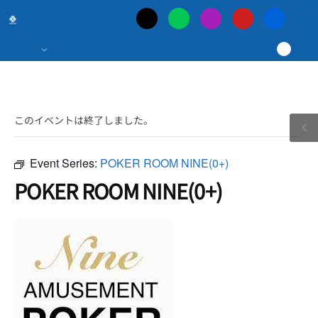
日
本
最
このイベントは終了しました。
大
の
Event Series:
POKER ROOM NINE(0+)
POKER ROOM NINE(0+)
ポ
ー
カ