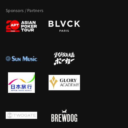
Sponsors / Partners