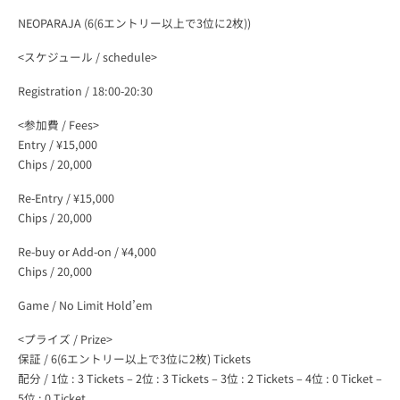
ー
NEOPARAJA (6(6エントリー以上で3位に2枚))
イ
<スケジュール / schedule>
Registration / 18:00-20:30
ベ
<参加費 / Fees>
ン
Entry / ¥15,000
Chips / 20,000
ト
Re-Entry / ¥15,000
Chips / 20,000
JOPT
Re-buy or Add-on / ¥4,000
Chips / 20,000
|
Game / No Limit Hold’em
Japan
<プライズ / Prize>
保証 / 6(6エントリー以上で3位に2枚) Tickets
配分 / 1位 : 3 Tickets – 2位 : 3 Tickets – 3位 : 2 Tickets – 4位 : 0 Ticket –
Open
5位 : 0 Ticket