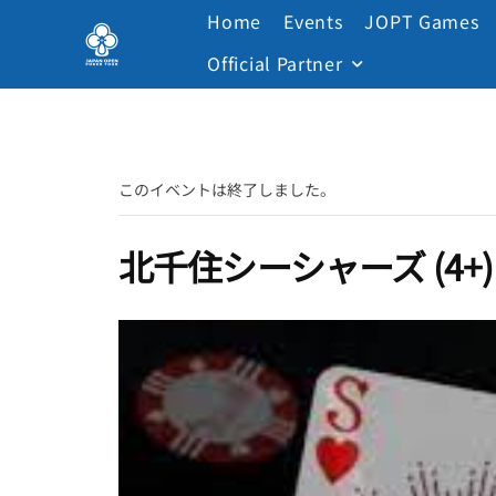
Home
Events
JOPT Games
Official Partner
このイベントは終了しました。
北千住シーシャーズ (4+)