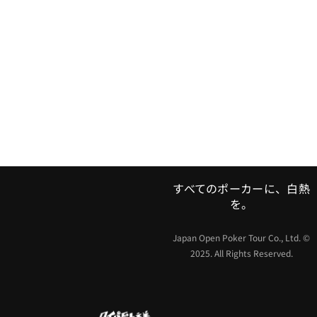
すべてのポーカーに、白熱
を。
Japan Open Poker Tour Co., Ltd. ©
2025. All Rights Reserved.