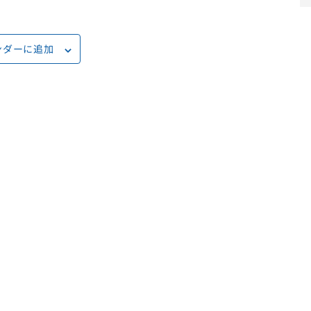
ンダーに追加