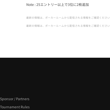
Note : 25エントリー以上で3位に2枚追加
最新の情報は、ポーカールームから配信される情報をご確認ください
最新の情報は、ポーカールームから配信される情報をご確認ください
Sponsor / Partners
Tournament Rules