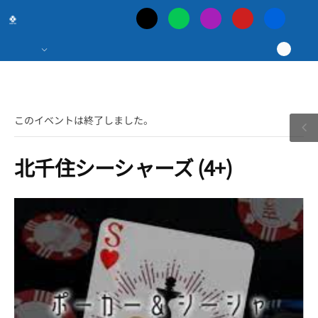
日
本
最
このイベントは終了しました。
大
北千住シーシャーズ (4+)
の
ポ
ー
カ