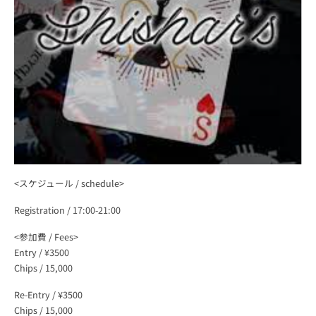
ー
イ
ベ
ン
ト
<スケジュール / schedule>
JOPT
Registration / 17:00-21:00
|
<参加費 / Fees>
Entry / ¥3500
Japan
Chips / 15,000
Re-Entry / ¥3500
Open
Chips / 15,000