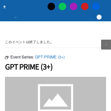
日
本
最
このイベントは終了しました。
大
の
Event Series:
GPT PRIME (3+)
GPT PRIME (3+)
ポ
ー
カ