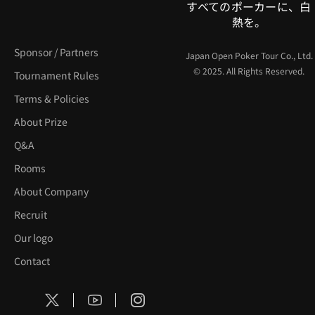
すべてのポーカーに、白
熱を。
Sponsor / Partners
Japan Open Poker Tour Co., Ltd.
© 2025. All Rights Reserved.
Tournament Rules
Terms & Policies
About Prize
Q&A
Rooms
About Company
Recruit
Our logo
Contact