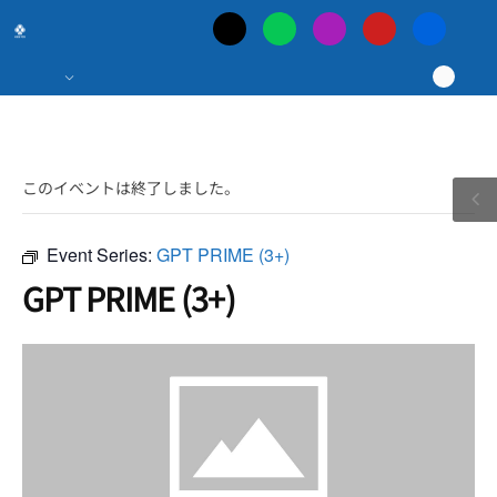
日
本
最
このイベントは終了しました。
大
の
Event Series:
GPT PRIME (3+)
GPT PRIME (3+)
ポ
ー
カ