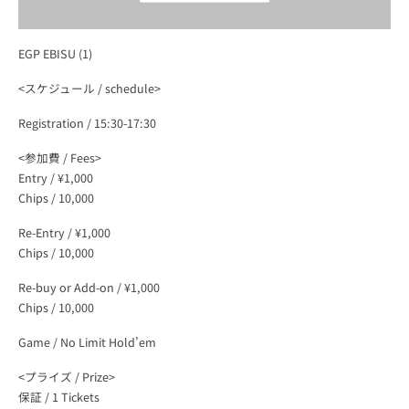
ー
イ
EGP EBISU (1)
<スケジュール / schedule>
ベ
Registration / 15:30-17:30
ン
<参加費 / Fees>
Entry / ¥1,000
ト
Chips / 10,000
Re-Entry / ¥1,000
JOPT
Chips / 10,000
Re-buy or Add-on / ¥1,000
|
Chips / 10,000
Japan
Game / No Limit Hold’em
<プライズ / Prize>
Open
保証 / 1 Tickets