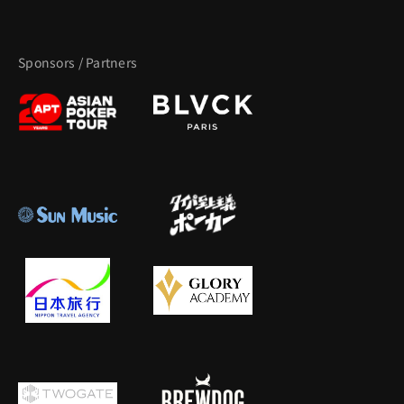
Sponsors / Partners