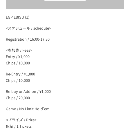
ー
イ
EGP EBISU (1)
<スケジュール / schedule>
ベ
Registration / 16:00-17:30
ン
<参加費 / Fees>
Entry / ¥1,000
ト
Chips / 10,000
Re-Entry / ¥1,000
JOPT
Chips / 10,000
Re-buy or Add-on / ¥1,000
|
Chips / 20,000
Japan
Game / No Limit Hold’em
<プライズ / Prize>
Open
保証 / 1 Tickets