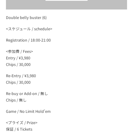
ー
イ
Double belly buster (6)
<スケジュール / schedule>
ベ
Registration / 18:00-21:00
ン
<参加費 / Fees>
Entry / ¥3,980
ト
Chips / 30,000
Re-Entry / ¥3,980
JOPT
Chips / 30,000
Re-buy or Add-on / 無し
|
Chips / 無し
Japan
Game / No Limit Hold’em
<プライズ / Prize>
Open
保証 / 6 Tickets