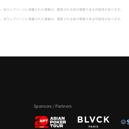
。当ウェブページに掲載された情報は、更新される前の情報である可能性があります。
。当ウェブページに掲載された情報は、更新される前の情報である可能性があります。
Sponsors / Partners