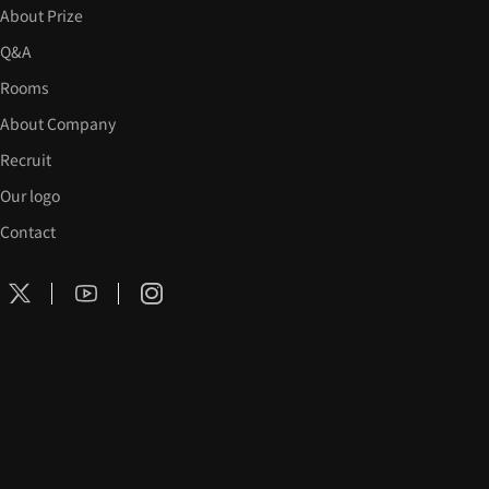
About Prize
Q&A
Rooms
About Company
Recruit
Our logo
Contact