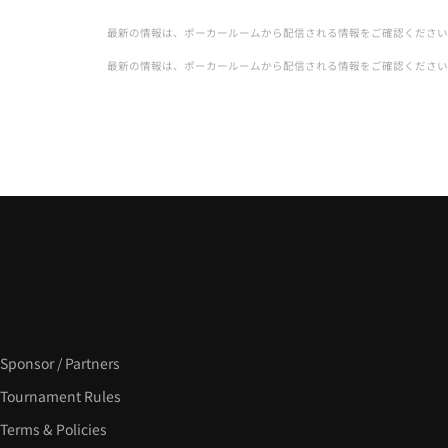
最新の情報は、ポーカールームから配信される情報をご確認ください
最新の情報は、ポーカールームから配信される情報をご確認ください
Sponsor / Partners
Tournament Rules
Terms & Policies