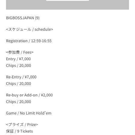
ー
イ
BIGBOSSJAPAN (9)
<スケジュール / schedule>
ベ
Registration / 12:59-16:55
ン
<参加費 / Fees>
Entry / ¥7,000
ト
Chips / 20,000
Re-Entry / ¥7,000
JOPT
Chips / 20,000
Re-buy or Add-on / ¥2,000
|
Chips / 20,000
Japan
Game / No Limit Hold’em
<プライズ / Prize>
Open
保証 / 9 Tickets